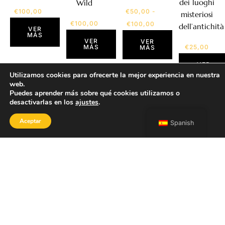
dei luoghi
Wild
€
100,00
€
50,00
-
misteriosi
€
100,00
€
100,00
dell’antichità
VER
MÁS
VER
VER
MÁS
€
25,00
MÁS
VER
MÁS
Utilizamos cookies para ofrecerte la mejor experiencia en nuestra
web.
Puedes aprender más sobre qué cookies utilizamos o
desactivarlas en los
ajustes
.
Aceptar
Spanish
TIENDA
Inicio
Portfolio
Sobre mí
Contacto