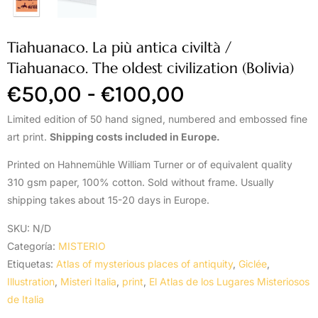
Tiahuanaco. La più antica civiltà /
Tiahuanaco. The oldest civilization (Bolivia)
€
50,00
-
€
100,00
Limited edition of 50 hand signed, numbered and embossed fine
art print.
Shipping costs included in Europe.
Printed on Hahnemühle William Turner or of equivalent quality
310 gsm paper, 100% cotton. Sold without frame. Usually
shipping takes about 15-20 days in Europe.
SKU:
N/D
Categoría:
MISTERIO
Etiquetas:
Atlas of mysterious places of antiquity
,
Giclée
,
Illustration
,
Misteri Italia
,
print
,
El Atlas de los Lugares Misteriosos
de Italia