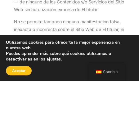
— de ninguno de los Contenidos y/o Servicios del Sitio
Web sin autorización expresa de El titular.
No se permite tampoco ninguna manifestación falsa,
inexacta o incorrecta sobre el Sitio Web de El titular, ni
sobre los Contenidos y/o Servicios del mismo.
Utilizamos cookies para ofrecerte la mejor experiencia en
nuestra web.
A excepción del hipervínculo, el sitio web en el que se
Puedes aprender más sobre qué cookies utilizamos o
establezca dicho hiperenlace no contendrá ningún
desactivarlas en los
ajustes
.
elemento, de este Sitio Web, protegido como
Aceptar
Spanish
propiedad intelectual por el ordenamiento jurídico
español, salvo autorización expresa de El titular.
El establecimiento del hipervínculo no implicará la
existencia de relaciones entre El titular y el titular del
sitio web desde el cual se realice, ni el conocimiento y
aceptación de El titular de los contenidos, servicios y/o
actividades ofrecidos en dicho sitio web, y viceversa.
V. PROPIEDAD INTELECTUAL E