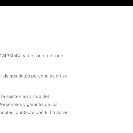
Y1743304X
, y teléfono
teléfono-
ular de sus datos personales en su
le asisten en virtud del
ersonales y garantía de los
nales, contacte con El titular en