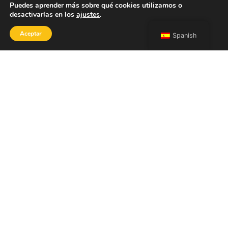
Puedes aprender más sobre qué cookies utilizamos o
desactivarlas en los
ajustes
.
Aceptar
Spanish
TIENDA
Inicio
Portfolio
Sobre mí
Contacto