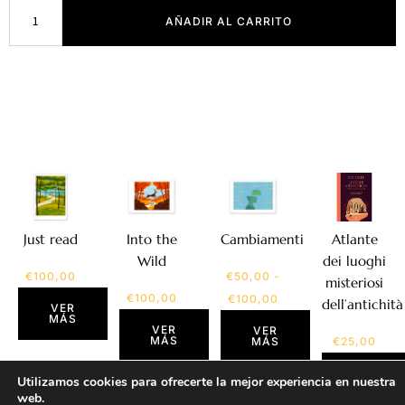
AÑADIR AL CARRITO
Atlante
Just read
Into the
Cambiamenti
dei luoghi
Wild
€
100,00
€
50,00
-
misteriosi
€
100,00
€
100,00
dell’antichità
VER
MÁS
VER
VER
MÁS
€
25,00
MÁS
VER
Utilizamos cookies para ofrecerte la mejor experiencia en nuestra
MÁS
web.