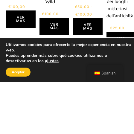
dei luoghi
Wild
€
100,00
€
50,00
-
misteriosi
€
100,00
€
100,00
dell’antichità
VER
MÁS
VER
VER
MÁS
€
25,00
MÁS
VER
MÁS
Utilizamos cookies para ofrecerte la mejor experiencia en nuestra
web.
Puedes aprender más sobre qué cookies utilizamos o
desactivarlas en los
ajustes
.
Aceptar
Spanish
TIENDA
Inicio
Portfolio
Sobre mí
Contacto