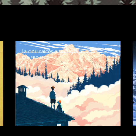
La onu raíces en rifugio
SEE PROJECT