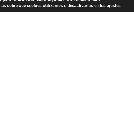
 para ofrecerte la mejor experiencia en nuestra web.
ás sobre qué cookies utilizamos o desactivarlas en los
ajustes
.