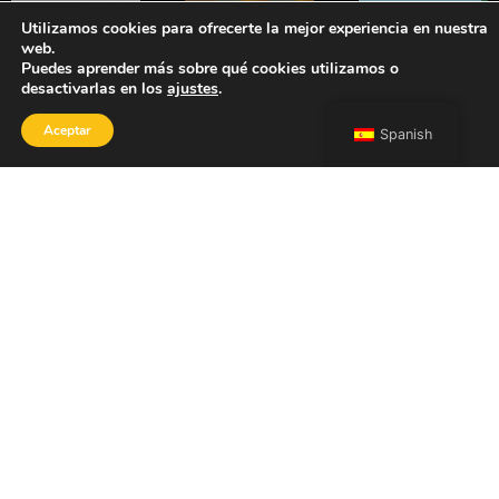
Utilizamos cookies para ofrecerte la mejor experiencia en nuestra
Honda
"Escenas
Boca
web.
Puedes aprender más sobre qué cookies utilizamos o
X-
de
Beach
desactivarlas en los
ajustes
.
SEE
PROJECT
ADV
verano"
Aceptar
Spanish
Arte
(escenas
de la
de
Aventura
Verano)
SEE
PROJECT
de
Madrid
Festival
de
Verano
SEE
PROJECT